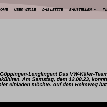
HOME
ÜBER WELLE
DAS LETZTE
BAUSTELLEN
I
n Göppingen-Lenglingen! Das VW-Käfer-Team
tgekühlten. Am Samstag, dem 12.08.23, konnt
h hier einladen möchte. Auf dem Heimweg ha