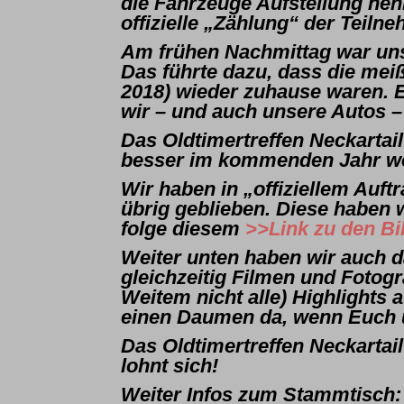
die Fahrzeuge Aufstellung ne
offizielle „Zählung“ der Teil
Am frühen Nachmittag war uns
Das führte dazu, dass die mei
2018) wieder zuhause waren. E
wir – und auch unsere Autos –
Das Oldtimertreffen Neckartail
besser im kommenden Jahr wen
Wir haben in „offiziellem Auft
übrig geblieben. Diese haben 
folge diesem
>>Link zu den Bi
Weiter unten haben wir auch d
gleichzeitig Filmen und Fotog
Weitem nicht alle) Highlights
einen Daumen da, wenn Euch u
Das Oldtimertreffen Neckartail
lohnt sich!
Weiter Infos zum Stammtisch: