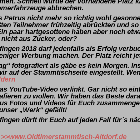
hmen. Schnell wurde der vorhandene Platz 
nehmerfahrzeuge abbrechen.
 Petrus nicht mehr so richtig wohl gesonn
ßten Teilnehmer frühzeitig abrückten und s
in paar hartgesottene haben aber noch etwa
 nicht aus Zucker, oder?
fingen 2018 darf jedenfalls als Erfolg verbu
iger Werbung machen. Der Platz reicht je
rag“ fotografiert als gäbe es kein Morgen. I
wir auf der Stammtischseite eingestellt. We
ldern
as YouTube-Video verlinkt. Gar nicht so ein
rafieren zu wollen. Wir haben das Beste dar
 aus Fotos und Videos für Euch zusammenges
nser „Werk“ gefällt!
fingen dürft Ihr Euch auf jeden Fall für´s 
>>www.Oldtimerstammtisch-Altdorf.de