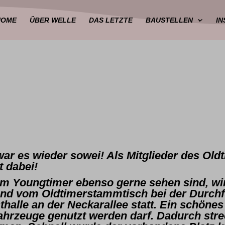
HOME
ÜBER WELLE
DAS LETZTE
BAUSTELLEN
I
ar es wieder sowei! Als Mitglieder des Ol
it dabei!
 dem Youngtimer ebenso gerne sehen sind, 
 und vom Oldtimerstammtisch bei der Durchf
sthalle an der Neckarallee statt. Ein schön
hrzeuge genutzt werden darf. Dadurch strec