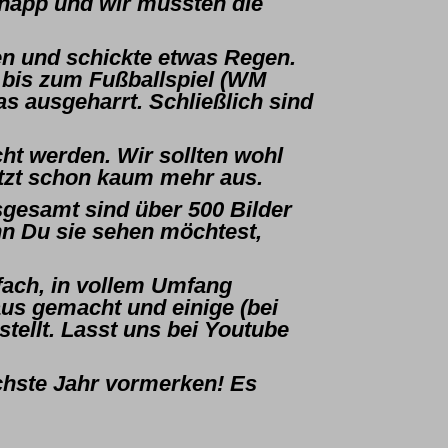
knapp und wir mussten die
en und schickte etwas Regen.
o bis zum Fußballspiel (WM
s ausgeharrt. Schließlich sind
cht werden. Wir sollten wohl
tzt schon kaum mehr aus.
nsgesamt sind über 500 Bilder
nn Du sie sehen möchtest,
fach, in vollem Umfang
aus gemacht und einige (bei
tellt. Lasst uns bei Youtube
nächste Jahr vormerken! Es