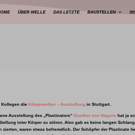
HOME
ÜBER WELLE
DAS LETZTE
BAUSTELLEN
I
 Kollegen die
Körperwelten – Ausstellung
in Stuttgart.
ene Ausstellung des „Plastinators“
Gunther von Hagens
hat ja s
tellung toter Körper zu stören. Also gab es keine langen Schlang
zierten, waren etwas befremdlich. Der Schöpfer der Plastinate ließ