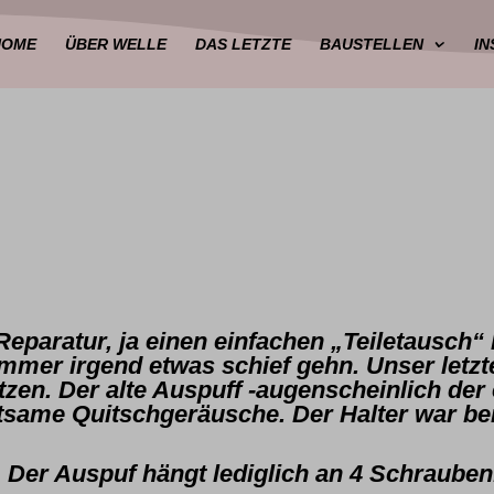
HOME
ÜBER WELLE
DAS LETZTE
BAUSTELLEN
I
Reparatur, ja einen einfachen „Teiletausch
mmer irgend etwas schief gehn. Unser letzte
zen. Der alte Auspuff -augenscheinlich der 
eltsame Quitschgeräusche. Der Halter war b
. Der Auspuf hängt lediglich an 4 Schraube